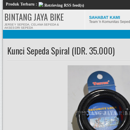
Produk Terbaru :
Retrieving RSS feed(s)
BINTANG JAYA BIKE
SAHABAT KAMI
Team 'n Komunitas Sepe
JERSEY SEPEDA, CELANA SEPEDA &
AKSESORI SEPEDA
Kunci Sepeda Spiral (IDR. 35.000)