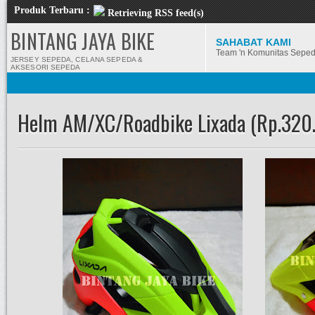
Produk Terbaru :
Retrieving RSS feed(s)
BINTANG JAYA BIKE
SAHABAT KAMI
Team 'n Komunitas Sepe
JERSEY SEPEDA, CELANA SEPEDA &
AKSESORI SEPEDA
Helm AM/XC/Roadbike Lixada (Rp.320