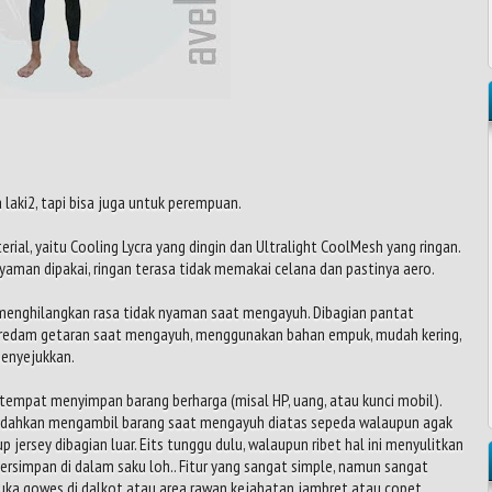
 laki2, tapi bisa juga untuk perempuan.
erial, yaitu Cooling Lycra yang dingin dan Ultralight CoolMesh yang ringan.
yaman dipakai, ringan terasa tidak memakai celana dan pastinya aero.
 menghilangkan rasa tidak nyaman saat mengayuh. Dibagian pantat
eredam getaran saat mengayuh, menggunakan bahan empuk, mudah kering,
menyejukkan.
 tempat menyimpan barang berharga (misal HP, uang, atau kunci mobil).
mudahkan mengambil barang saat mengayuh diatas sepeda walaupun agak
p jersey dibagian luar. Eits tunggu dulu, walaupun ribet hal ini menyulitkan
ersimpan di dalam saku loh.. Fitur yang sangat simple, namun sangat
uka gowes di dalkot atau area rawan kejahatan jambret atau copet.