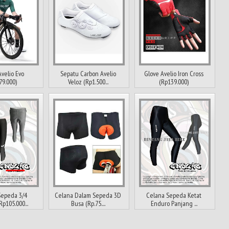
Avelio Evo
Sepatu Carbon Avelio
Glove Avelio Iron Cross
79.000)
Veloz (Rp1.500...
(Rp139.000)
Sepeda 3/4
Celana Dalam Sepeda 3D
Celana Sepeda Ketat
p105.000...
Busa (Rp.75....
Enduro Panjang ...