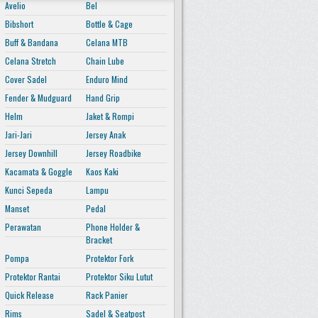
Avelio
Bel
Bibshort
Bottle & Cage
Buff & Bandana
Celana MTB
Celana Stretch
Chain Lube
Cover Sadel
Enduro Mind
Fender & Mudguard
Hand Grip
Helm
Jaket & Rompi
Jari-Jari
Jersey Anak
Jersey Downhill
Jersey Roadbike
Kacamata & Goggle
Kaos Kaki
Kunci Sepeda
Lampu
Manset
Pedal
Perawatan
Phone Holder &
Bracket
Pompa
Protektor Fork
Protektor Rantai
Protektor Siku Lutut
Quick Release
Rack Panier
Rims
Sadel & Seatpost