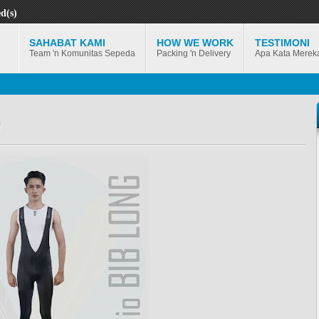
d(s)
SAHABAT KAMI
HOW WE WORK
TESTIMONI
Team 'n Komunitas Sepeda
Packing 'n Delivery
Apa Kata Merek
)