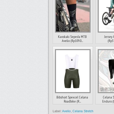
Kaoskaki Sepeda MTB
Jersey 
Avelio (Rp109.0...
(Rp3
Bibshort Spexcel Celana
Celana 
Roadbike (R...
Enduro (R
Label:
Avelio
,
Celana Stretch