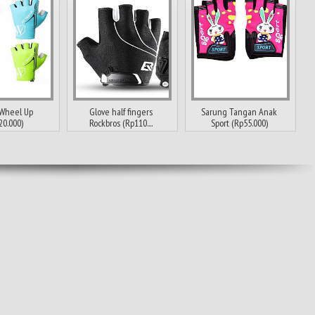
 Wheel Up
Glove half fingers
Sarung Tangan Anak
20.000)
Rockbros (Rp110....
Sport (Rp55.000)