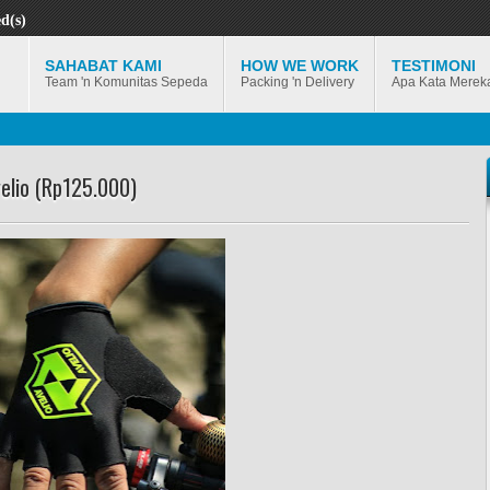
d(s)
SAHABAT KAMI
HOW WE WORK
TESTIMONI
Team 'n Komunitas Sepeda
Packing 'n Delivery
Apa Kata Merek
elio (Rp125.000)