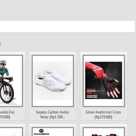
:
Avelio Evo
Sepatu Carbon Avelio
Glove Avelio Iron Cross
79.000)
Veloz (Rp1.500...
(Rp139.000)