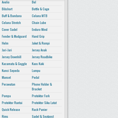
Avelio
Bel
Bibshort
Bottle & Cage
Buff & Bandana
Celana MTB
Celana Stretch
Chain Lube
Cover Sadel
Enduro Mind
Fender & Mudguard
Hand Grip
Helm
Jaket & Rompi
Jari-Jari
Jersey Anak
Jersey Downhill
Jersey Roadbike
Kacamata & Goggle
Kaos Kaki
Kunci Sepeda
Lampu
Manset
Pedal
Perawatan
Phone Holder &
Bracket
Pompa
Protektor Fork
Protektor Rantai
Protektor Siku Lutut
Quick Release
Rack Panier
Rims
Sadel & Seatpost