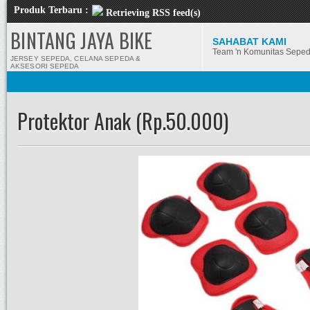
Produk Terbaru :
Retrieving RSS feed(s)
BINTANG JAYA BIKE
SAHABAT KAMI
Team 'n Komunitas Sepe
JERSEY SEPEDA, CELANA SEPEDA &
AKSESORI SEPEDA
Protektor Anak (Rp.50.000)