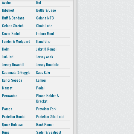
Avelio
Bel
Bibshort
Bottle & Cage
Buff & Bandana
Celana MTB
Celana Stretch
Chain Lube
Cover Sadel
Enduro Mind
Fender & Mudguard
Hand Grip
Helm
Jaket & Rompi
Jari-Jari
Jersey Anak
Jersey Downhill
Jersey Roadbike
Kacamata & Goggle
Kaos Kaki
Kunci Sepeda
Lampu
Manset
Pedal
Perawatan
Phone Holder &
Bracket
Pompa
Protektor Fork
Protektor Rantai
Protektor Siku Lutut
Quick Release
Rack Panier
Rims
Sadel & Seatpost