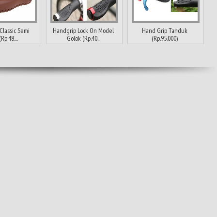
Classic Semi
Handgrip Lock On Model
Hand Grip Tanduk
Rp.48....
Golok (Rp.40...
(Rp.95.000)