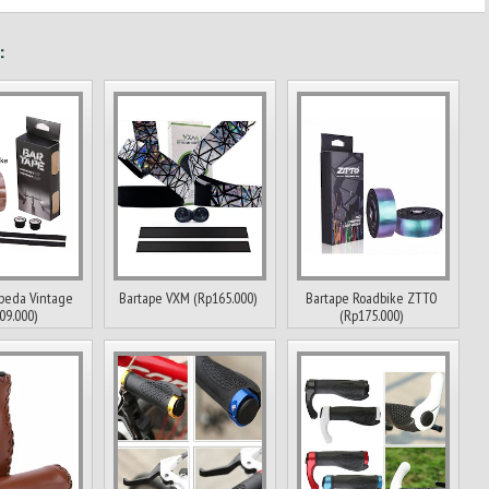
:
peda Vintage
Bartape VXM (Rp165.000)
Bartape Roadbike ZTTO
09.000)
(Rp175.000)