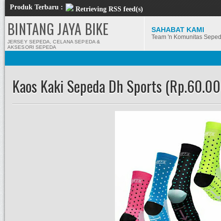
Produk Terbaru :
Retrieving RSS feed(s)
BINTANG JAYA BIKE
SAHABAT KAMI
Team 'n Komunitas Sepe
JERSEY SEPEDA, CELANA SEPEDA &
AKSESORI SEPEDA
Kaos Kaki Sepeda Dh Sports (Rp.60.00